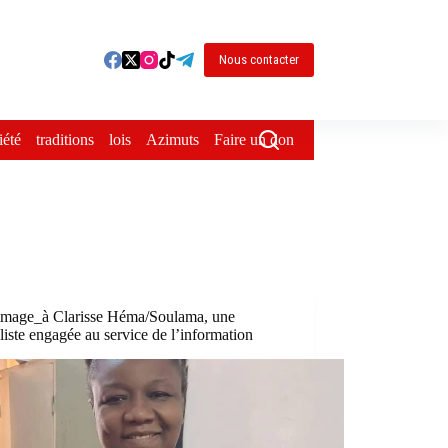
Nous contacter
iété
traditions
lois
Azimuts
Faire un don
age_à Clarisse Héma/Soulama, une
liste engagée au service de l’information