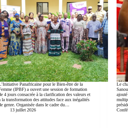
L’Initiative Panafricaine pour le Bien-être de la
Le ch
Femme (IPBF) a ouvert une session de formation
Sanou,
de 4 jours consacrée à la clarification des valeurs et
ajouté
à la transformation des attitudes face aux inégalités
multip
de genre. Organisée dans le cadre du…
présid
13 juillet 2026
Confé