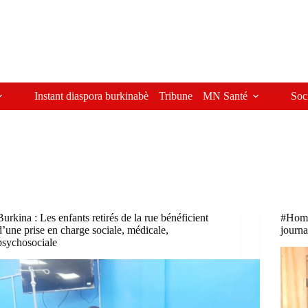
Instant diaspora burkinabè
Tribune
MN Santé
Soc
Burkina : Les enfants retirés de la rue bénéficient
#Homm
d’une prise en charge sociale, médicale,
journa
psychosociale