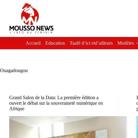
Passer
au
contenu
Accueil
Education
Taafé d’ici etd’ailleurs
Modèles
Ouagadougou
Grand Salon de la Data: La première édition a
ouvert le débat sur la souveraineté numérique en
Afrique