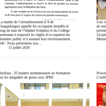
La mairie de l’arrondissement n°4 de
Une op
Ouagadougou appelle les occupants installés le
de men
long du mur de l’hôpital Schiphra et du Collège
permis
protestant à respecter les règles d’occupation du
24 jui
domaine public et à assainir leur environnement.
Minis
NB : Nous présentons nos…
15 juillet 2026
Burkina : 35 leaders institutionnels en formation
Powerl
sur les inégalités de genre avec IPBF
Conféd