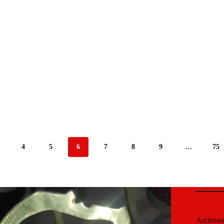
4
5
6
7
8
9
…
75
Archive