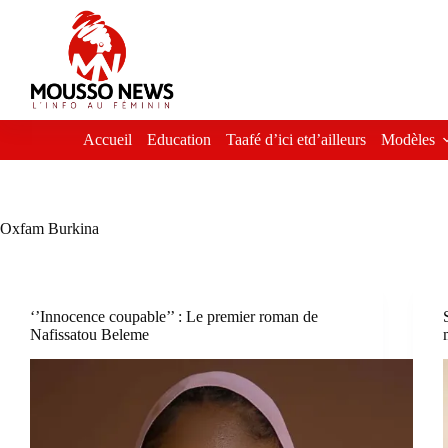
Passer
au
contenu
Accueil
Education
Taafé d’ici etd’ailleurs
Modèles
Oxfam Burkina
‘’Innocence coupable’’ : Le premier roman de
Nafissatou Beleme