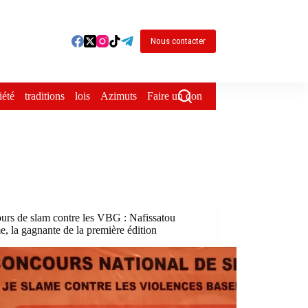
Nous contacter
iété
traditions
lois
Azimuts
Faire un don
urs de slam contre les VBG : Nafissatou
, la gagnante de la première édition