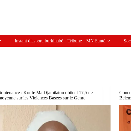
Instant diaspora burkinabè
Tribune
MN Santé
Soc
Soutenance : Konfé Ma Djamilatou obtient 17,5 de
Conco
moyenne sur les Violences Basées sur le Genre
Beleme