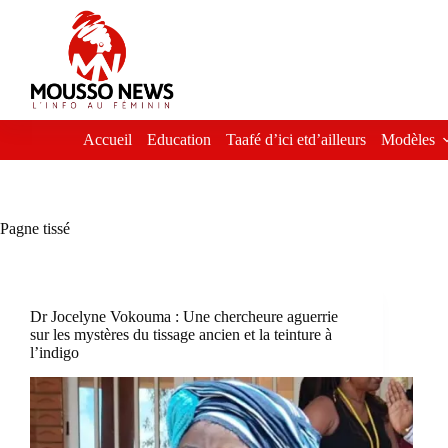
Passer
au
contenu
Accueil
Education
Taafé d’ici etd’ailleurs
Modèles
Pagne tissé
Dr Jocelyne Vokouma : Une chercheure aguerrie
sur les mystères du tissage ancien et la teinture à
l’indigo