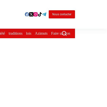
Nous contacter
iété
traditions
lois
Azimuts
Faire un don