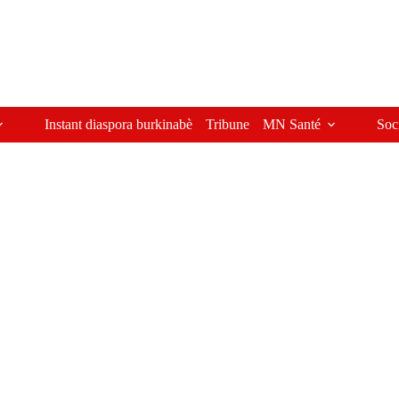
Instant diaspora burkinabè
Tribune
MN Santé
Soc