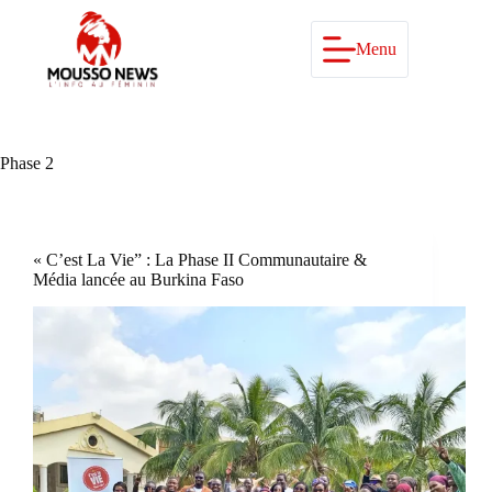
Passer
au
contenu
Menu
Phase 2
« C’est La Vie” : La Phase II Communautaire &
Média lancée au Burkina Faso