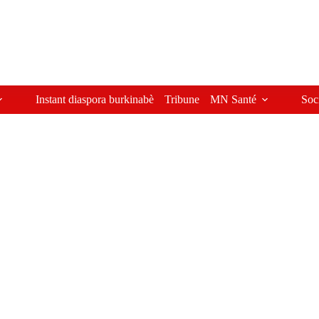
Instant diaspora burkinabè
Tribune
MN Santé
Soc