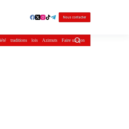
Nous contacter
iété
traditions
lois
Azimuts
Faire un don