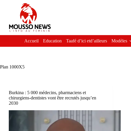
Passer
au
contenu
Accueil
Education
Taafé d’ici etd’ailleurs
Modèles
Plan 1000X5
Burkina : 5 000 médecins, pharmaciens et
chirurgiens-dentistes vont être recrutés jusqu’en
2030