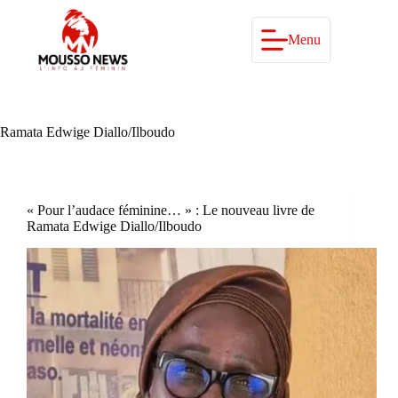
Passer
au
contenu
Menu
Ramata Edwige Diallo/Ilboudo
« Pour l’audace féminine… » : Le nouveau livre de
Ramata Edwige Diallo/Ilboudo