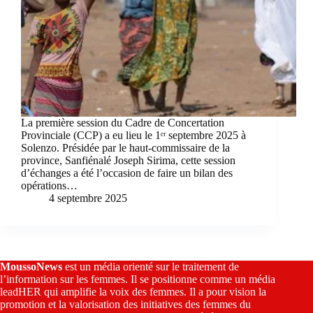
La première session du Cadre de Concertation
Provinciale (CCP) a eu lieu le 1ᵉʳ septembre 2025 à
Solenzo. Présidée par le haut-commissaire de la
province, Sanfiénalé Joseph Sirima, cette session
d’échanges a été l’occasion de faire un bilan des
opérations…
4 septembre 2025
MoussoNews
est un média orienté sur le traitement de
l’information sur les femmes. Il se positionne comme un média
leadHER qui amplifie la voix des femmes. Il a pour vision la
promotion et la valorisation des initiatives des femmes du