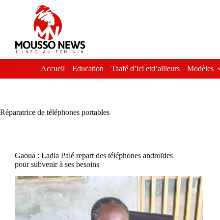
Passer
au
contenu
Accueil
Education
Taafé d’ici etd’ailleurs
Modèles
Réparatrice de téléphones portables
Gaoua : Ladia Palé repart des téléphones androïdes
pour subvenir à ses besoins