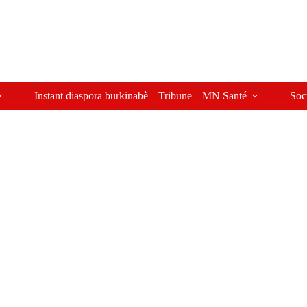
Instant diaspora burkinabè
Tribune
MN Santé
Soc