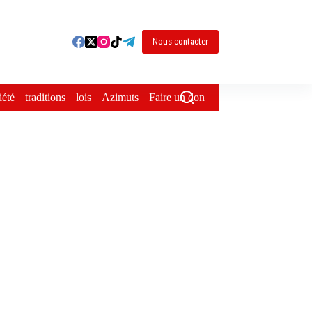
Nous contacter
iété
traditions
lois
Azimuts
Faire un don