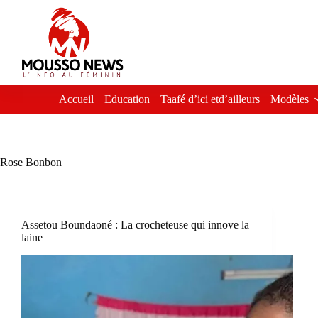
Passer
au
contenu
Accueil
Education
Taafé d’ici etd’ailleurs
Modèles
Rose Bonbon
Assetou Boundaoné : La crocheteuse qui innove la
laine