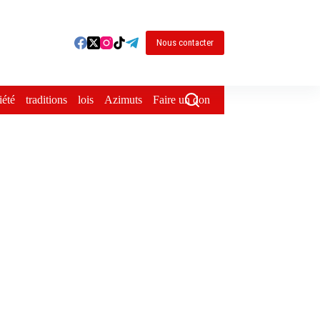
Nous contacter
iété
traditions
lois
Azimuts
Faire un don