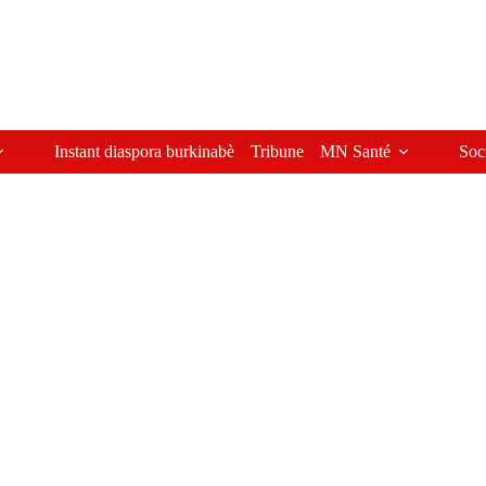
Instant diaspora burkinabè
Tribune
MN Santé
Soc