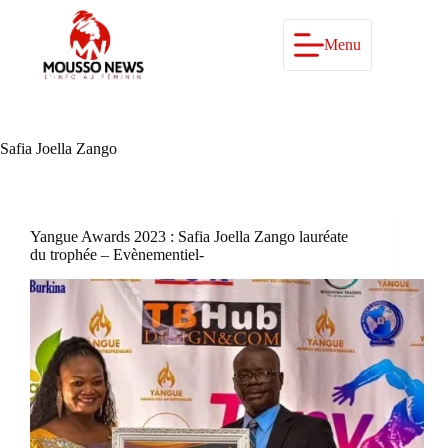
Passer
au
contenu
Menu
Safia Joella Zango
Yangue Awards 2023 : Safia Joella Zango lauréate
du trophée – Evènementiel-