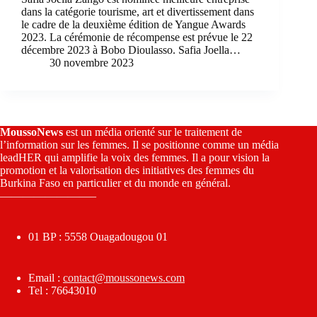
dans la catégorie tourisme, art et divertissement dans
le cadre de la deuxième édition de Yangue Awards
2023. La cérémonie de récompense est prévue le 22
décembre 2023 à Bobo Dioulasso. Safia Joella…
30 novembre 2023
MoussoNews
est un média orienté sur le traitement de
l’information sur les femmes. Il se positionne comme un média
leadHER qui amplifie la voix des femmes. Il a pour vision la
promotion et la valorisation des initiatives des femmes du
Burkina Faso en particulier et du monde en général.
————————–
01 BP : 5558 Ouagadougou 01
Email :
contact@moussonews.com
Tel : 76643010