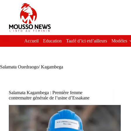
Passer
au
contenu
Accueil
Education
Taafé d’ici etd’ailleurs
Modèles
Salamata Ouedraogo/ Kagambega
Salamata Kagambega : Première femme
contremaitre générale de l’usine d’Essakane