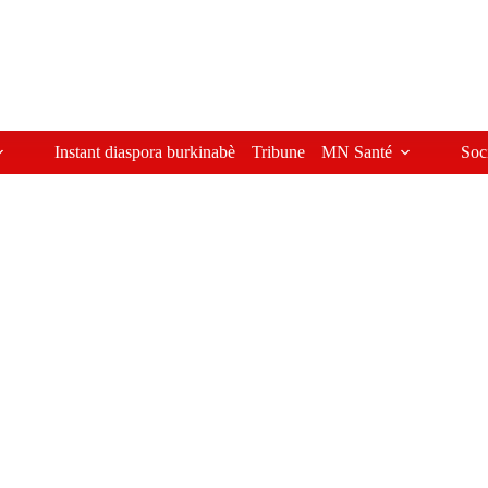
Instant diaspora burkinabè
Tribune
MN Santé
Soc