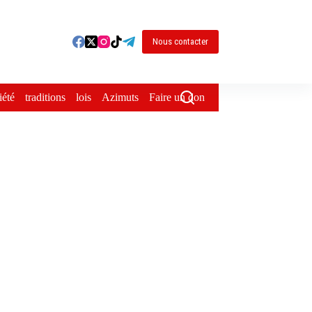
Nous contacter
iété
traditions
lois
Azimuts
Faire un don