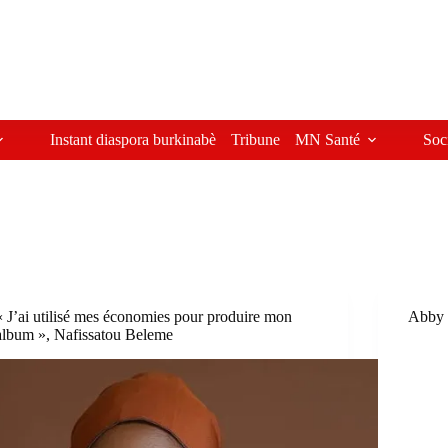
Instant diaspora burkinabè
Tribune
MN Santé
Soc
« J’ai utilisé mes économies pour produire mon
Abby 
album », Nafissatou Beleme