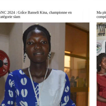
SNC 2024 : Grâce Banseli Kina, championne en
Ma plu
catégorie slam
compé