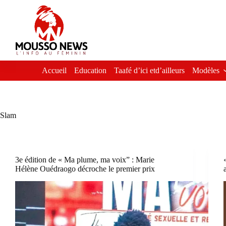
Passer
au
contenu
Accueil
Education
Taafé d’ici etd’ailleurs
Modèles
Slam
3e édition de « Ma plume, ma voix” : Marie
Hélène Ouédraogo décroche le premier prix