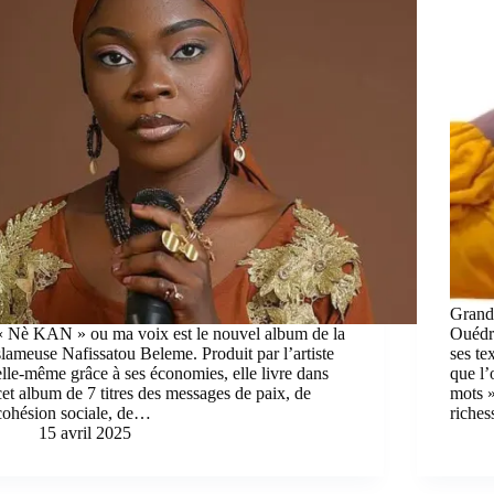
Grand
« Nè KAN » ou ma voix est le nouvel album de la
Ouédra
slameuse Nafissatou Beleme. Produit par l’artiste
ses te
elle-même grâce à ses économies, elle livre dans
que l
cet album de 7 titres des messages de paix, de
mots »
cohésion sociale, de…
riches
15 avril 2025