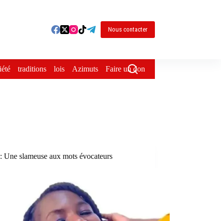
Nous contacter
iété
traditions
lois
Azimuts
Faire un don
: Une slameuse aux mots évocateurs