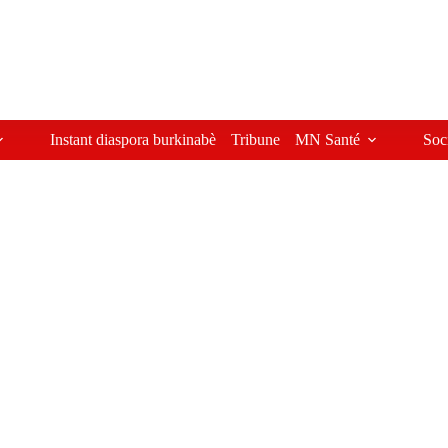
Instant diaspora burkinabè
Tribune
MN Santé
Soc