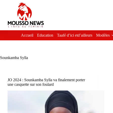
Passer
au
contenu
Accueil
Education
Taafé d’ici etd’ailleurs
Modèles
Sounkamba Sylla
JO 2024 : Sounkamba Sylla va finalement porter
une casquette sur son foulard