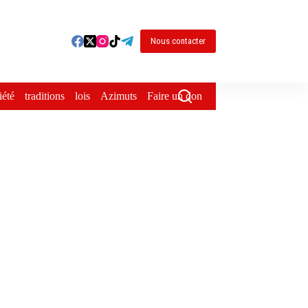
Nous contacter
iété
traditions
lois
Azimuts
Faire un don