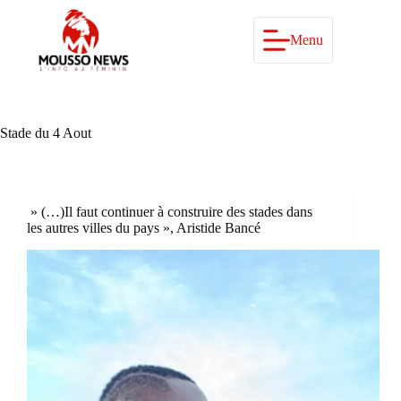
Passer
au
contenu
Menu
Stade du 4 Aout
» (…)Il faut continuer à construire des stades dans
les autres villes du pays », Aristide Bancé