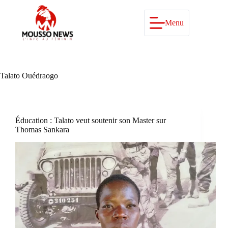
Passer
au
contenu
Menu
Talato Ouédraogo
Éducation : Talato veut soutenir son Master sur
Thomas Sankara