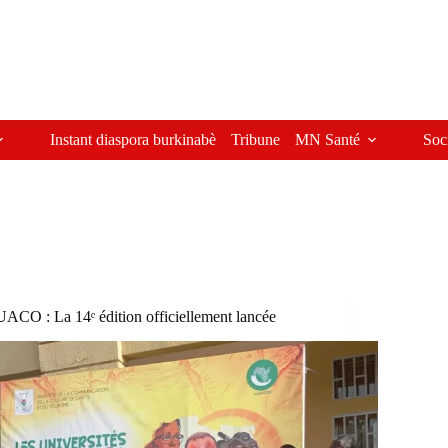
Instant diaspora burkinabè
Tribune
MN Santé
Soc
UACO : La 14ᵉ édition officiellement lancée