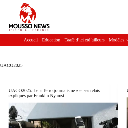
Passer
au
contenu
Accueil
Education
Taafé d’ici etd’ailleurs
Modèles
UACO2025
UACO2025: Le « Terro-journalisme » et ses relais
expliqués par Franklin Nyamsi