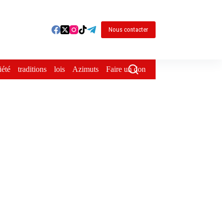
Nous contacter
iété
traditions
lois
Azimuts
Faire un don