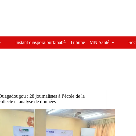
Instant diaspora burkinabè
Tribune
MN Santé
Soc
Ouagadougou : 28 journalistes à l’école de la
collecte et analyse de données