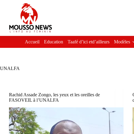
Passer
au
contenu
Accueil
Education
Taafé d’ici etd’ailleurs
Modèles
UNALFA
Rachid Assade Zongo, les yeux et les oreilles de
FASOVEIL à l’UNALFA