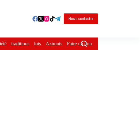
Nous contacter
iété
traditions
lois
Azimuts
Faire un don