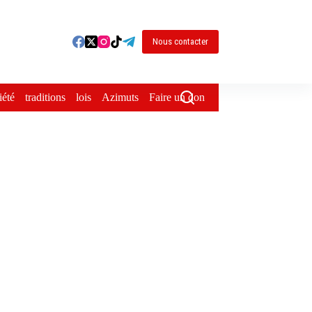
Nous contacter
iété
traditions
lois
Azimuts
Faire un don