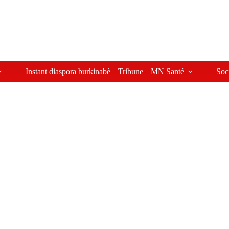
Instant diaspora burkinabè
Tribune
MN Santé
Soc