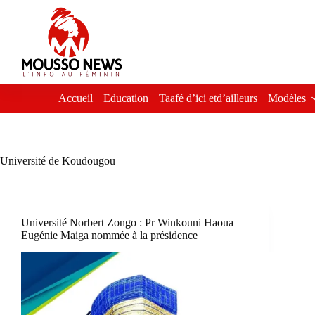
Passer
au
contenu
Accueil
Education
Taafé d’ici etd’ailleurs
Modèles
Université de Koudougou
Université Norbert Zongo : Pr Winkouni Haoua
Eugénie Maiga nommée à la présidence