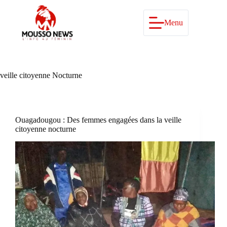
Passer
au
contenu
Menu
veille citoyenne Nocturne
Ouagadougou : Des femmes engagées dans la veille
citoyenne nocturne