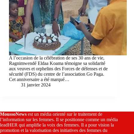
A l’occasion de la célébration de ses 30 ans de vie,
Ragnimwendé Eldaa Koama témoigne sa solidarité
aux veuves et orphelins des Forces de défenses et de
sécurité (FDS) du centre de l’association Go Paga.
Cet anniversaire a été marqué…
31 janvier 2024
MoussoNews
est un média orienté sur le traitement de
l’information sur les femmes. Il se positionne comme un média
leadHER qui amplifie la voix des femmes. Il a pour vision la
promotion et la valorisation des initiatives des femmes du