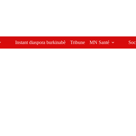
Instant diaspora burkinabè
Tribune
MN Santé
Soc