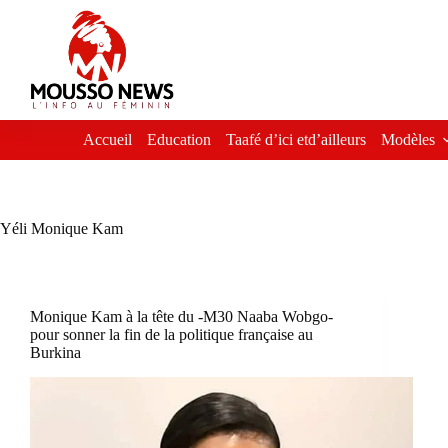
Passer
au
contenu
Accueil
Education
Taafé d’ici etd’ailleurs
Modèles
Yéli Monique Kam
Monique Kam à la tête du -M30 Naaba Wobgo-
pour sonner la fin de la politique française au
Burkina