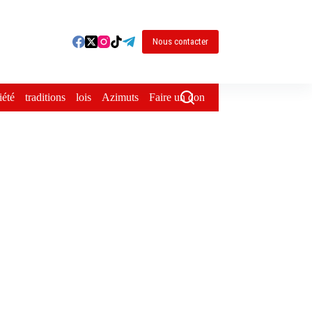
Nous contacter
iété
traditions
lois
Azimuts
Faire un don