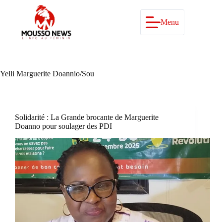
Passer
au
contenu
Menu
Yelli Marguerite Doannio/Sou
Solidarité : La Grande brocante de Marguerite
Doanno pour soulager des PDI