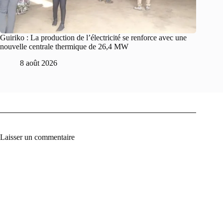
Guiriko : La production de l’électricité se renforce avec une
nouvelle centrale thermique de 26,4 MW
8 août 2026
Laisser un commentaire
A
l
t
e
r
n
a
t
i