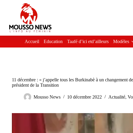
Passer
au
contenu
Accueil
Education
Taafé d’ici etd’ailleurs
Modèles
11 décembre : « j’appelle tous les Burkinabè à un changement de
président de la Transition
Mousso News
10 décembre 2022
Actualité
,
Vo