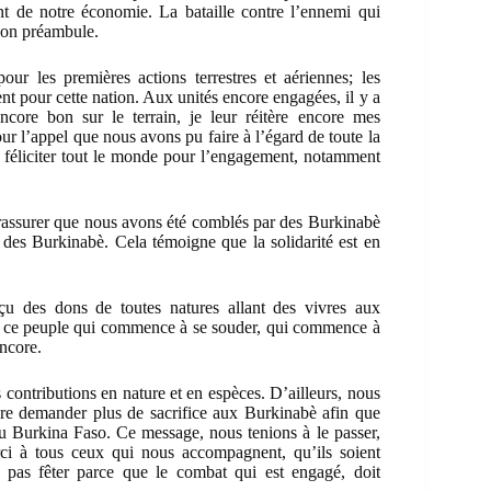
t de notre économie. La bataille contre l’ennemi qui
 son préambule.
our les premières actions terrestres et aériennes; les
ent pour cette nation. Aux unités encore engagées, il y a
ncore bon sur le terrain, je leur réitère encore mes
our l’appel que nous avons pu faire à l’égard de toute la
de féliciter tout le monde pour l’engagement, notamment
us rassurer que nous avons été comblés par des Burkinabè
r des Burkinabè. Cela témoigne que la solidarité est en
u des dons de toutes natures allant des vivres aux
 à ce peuple qui commence à se souder, qui commence à
encore.
contributions en nature et en espèces. D’ailleurs, nous
ore demander plus de sacrifice aux Burkinabè afin que
 du Burkina Faso. Ce message, nous tenions à le passer,
rci à tous ceux qui nous accompagnent, qu’ils soient
pas fêter parce que le combat qui est engagé, doit