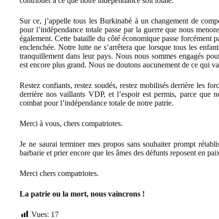
contribuer à ce que notre indépendance soit totale.
Sur ce, j’appelle tous les Burkinabè à un changement de compor
pour l’indépendance totale passe par la guerre que nous menons 
également. Cette bataille du côté économique passe forcément par 
enclenchée. Notre lutte ne s’arrêtera que lorsque tous les enfa
tranquillement dans leur pays. Nous nous sommes engagés pour 
est encore plus grand. Nous ne doutons aucunement de ce qui va se
Restez confiants, restez soudés, restez mobilisés derrière les for
derrière nos vaillants VDP, et l’espoir est permis, parce que 
combat pour l’indépendance totale de notre patrie.
Merci à vous, chers compatriotes.
Je ne saurai terminer mes propos sans souhaiter prompt rétablis
barbarie et prier encore que les âmes des défunts reposent en pai
Merci chers compatriotes.
L
a
p
atrie ou la mort
,
nous vaincron
s !
Vues:
17