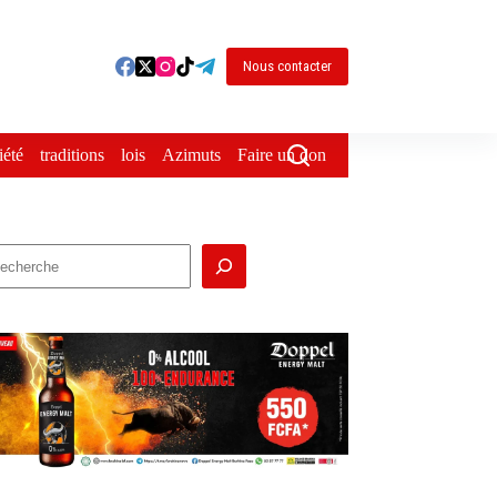
Nous contacter
iété
traditions
lois
Azimuts
Faire un don
echercher