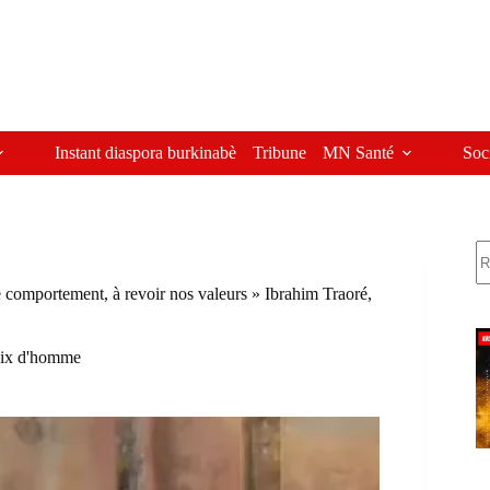
Instant diaspora burkinabè
Tribune
MN Santé
Soc
R
 comportement, à revoir nos valeurs » Ibrahim Traoré,
ix d'homme