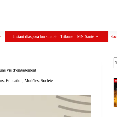
Instant diaspora burkinabè
Tribune
MN Santé
Soc
R
’une vie d’engagement
urs
,
Education
,
Modèles
,
Société