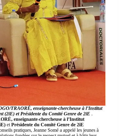
O/TRAORÉ, enseignante-chercheuse à l’Institut
nt (2iE)
et
Présidente du Comité Genre de 2iE
.
 enseignante-chercheuse à l’Institut
2iE)
et
Présidente du Comité Genre de 2iE
onseils pratiques, Jeanne Somé a appelé les jeunes à
elations fondées sur le respect mutuel et à bâtir leur