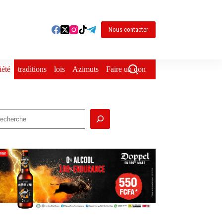
Nous contacter
iété
traditions
lois
Azimuts
Faire un don
echercher