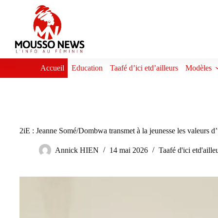
Passer
au
contenu
Accueil
Education
Taafé d’ici etd’ailleurs
Modèles
2iE : Jeanne Somé/Dombwa transmet à la jeunesse les valeurs d
Annick HIEN
14 mai 2026
Taafé d'ici etd'aille