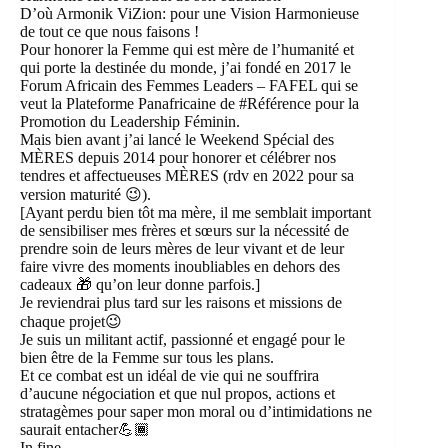
D’où Armonik ViZion: pour une Vision Harmonieuse
de tout ce que nous faisons !
Pour honorer la Femme qui est mère de l’humanité et
qui porte la destinée du monde, j’ai fondé en 2017 le
Forum Africain des Femmes Leaders – FAFEL qui se
veut la Plateforme Panafricaine de #Référence pour la
Promotion du Leadership Féminin.
Mais bien avant j’ai lancé le Weekend Spécial des
MÈRES depuis 2014 pour honorer et célébrer nos
tendres et affectueuses MÈRES (rdv en 2022 pour sa
version maturité 😉).
[Ayant perdu bien tôt ma mère, il me semblait important
de sensibiliser mes frères et sœurs sur la nécessité de
prendre soin de leurs mères de leur vivant et de leur
faire vivre des moments inoubliables en dehors des
cadeaux 🎁 qu’on leur donne parfois.]
Je reviendrai plus tard sur les raisons et missions de
chaque projet😉
Je suis un militant actif, passionné et engagé pour le
bien être de la Femme sur tous les plans.
Et ce combat est un idéal de vie qui ne souffrira
d’aucune négociation et que nul propos, actions et
stratagèmes pour saper mon moral ou d’intimidations ne
saurait entacher💪🏾
In fine,