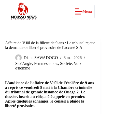
Passer
au
contenu
Menu
Affaire de V.i0l de la fillette de 9 ans : Le tribunal rejette
la demande de liberté provisoire de l’accusé S.A
Diane SAWADOGO
8 mai 2026
Sex'Angle
,
Femmes et lois
,
Société
,
Voix
d'homme
L’audience de l’affaire de V.i0l de l’écolière de 9 ans
a repris ce vendredi 8 mai à la Chambre criminelle
du tribunal de grande instance de Ouaga 2. Le
dossier, inscrit au rôle, a été appelé en premier.
Après quelques échanges, le conseil a plaidé la
liberté provisoire.