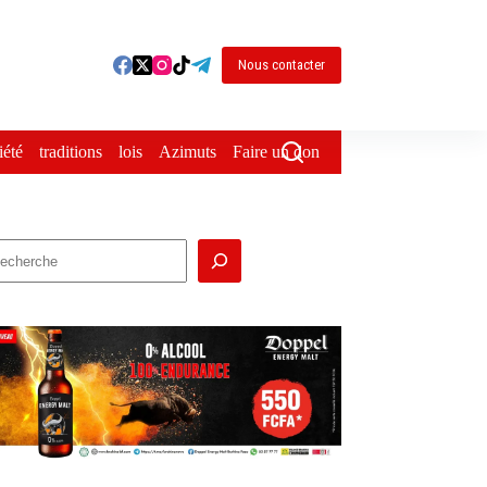
Nous contacter
iété
traditions
lois
Azimuts
Faire un don
echercher