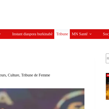
Instant diaspora burkinabè
Tribune
MN Santé
Soc
R
leurs
,
Culture
,
Tribune de Femme