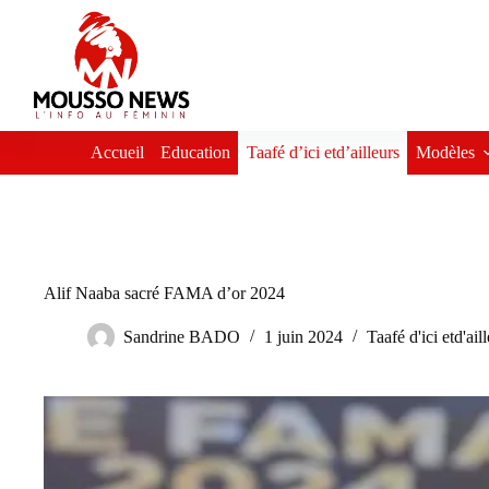
Passer
au
contenu
Accueil
Education
Taafé d’ici etd’ailleurs
Modèles
Alif Naaba sacré FAMA d’or 2024
Sandrine BADO
1 juin 2024
Taafé d'ici etd'ail