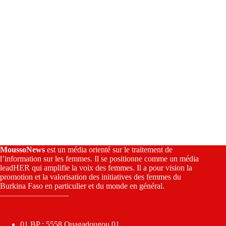
:
MoussoNews
est un média orienté sur le traitement de
l’information sur les femmes. Il se positionne comme un média
leadHER qui amplifie la voix des femmes. Il a pour vision la
promotion et la valorisation des initiatives des femmes du
Burkina Faso en particulier et du monde en général.
————————–
01 BP : 5558 Ouagadougou 01