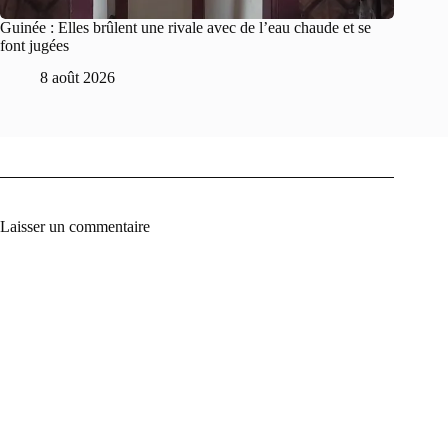
Guinée : Elles brûlent une rivale avec de l’eau chaude et se
font jugées
8 août 2026
Laisser un commentaire
A
l
t
e
r
n
a
t
i
v
e