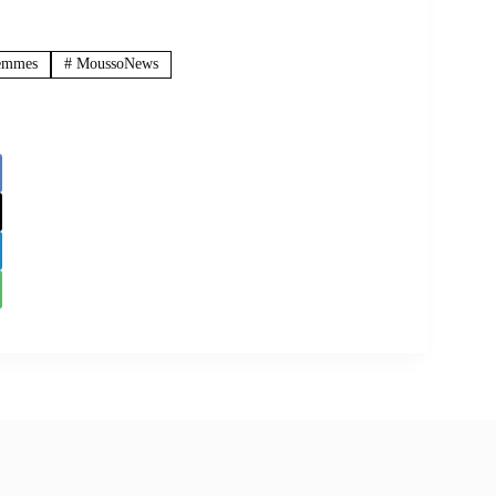
emmes
#
MoussoNews