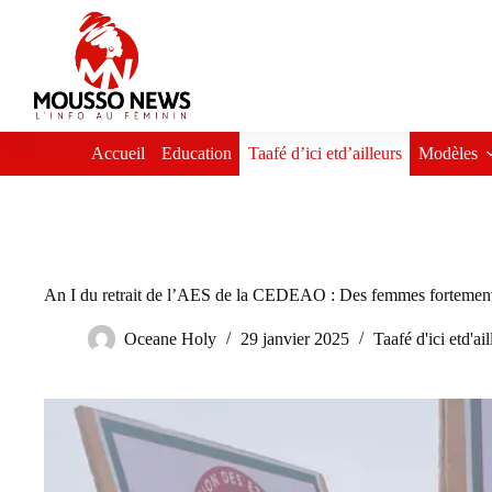
Passer
au
contenu
Accueil
Education
Taafé d’ici etd’ailleurs
Modèles
An I du retrait de l’AES de la CEDEAO : Des femmes fortement 
Oceane Holy
29 janvier 2025
Taafé d'ici etd'ail