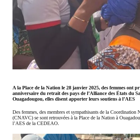
A la
Place de la Nation
le 28 janvier 2025, des femmes ont p
anniversaire du retrait des pays de l’
Alliance des États du S
Ouagadougou, elles dis
ent
apporte
r
leurs soutiens à l’
AES
Des femmes, des membres et sympathisants de la
Coordination N
(CNAVC) se sont retrouvées à la
Place de la Nation
à Ouagadoug
l’
AES
de la
CEDEAO
.