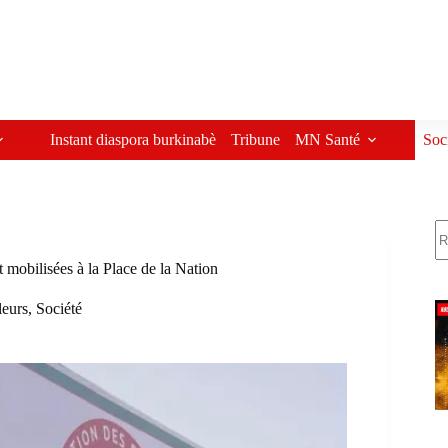
Instant diaspora burkinabè
Tribune
MN Santé
Soc
R
mobilisées à la Place de la Nation
leurs
,
Société