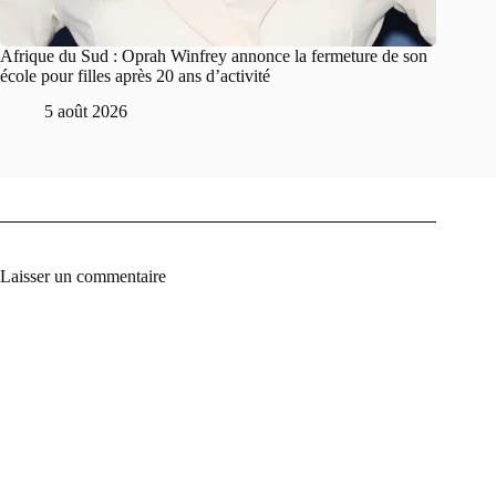
Afrique du Sud : Oprah Winfrey annonce la fermeture de son
école pour filles après 20 ans d’activité
5 août 2026
Laisser un commentaire
A
l
t
e
r
n
a
t
i
v