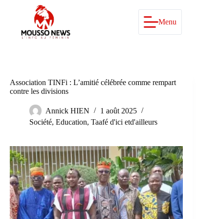
Passer
au
contenu
Menu
Association TINFi : L’amitié célébrée comme rempart
contre les divisions
Annick HIEN
1 août 2025
Société
,
Education
,
Taafé d'ici etd'ailleurs