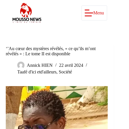
Passer
au
contenu
Menu
‘’Au cœur des mystères révélés, « ce qu’ils m’ont
révélés » : Le tome II est disponible
Annick HIEN
22 avril 2024
Taafé d'ici etd'ailleurs
,
Société