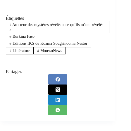
Étiquettes
#
Au cœur des mystères révélés « ce qu’ils m’ont révélés
»
#
Burkina Faso
#
Editions IKS de Koama Sougrinooma Nestor
#
Littérature
#
MoussoNews
Partagez