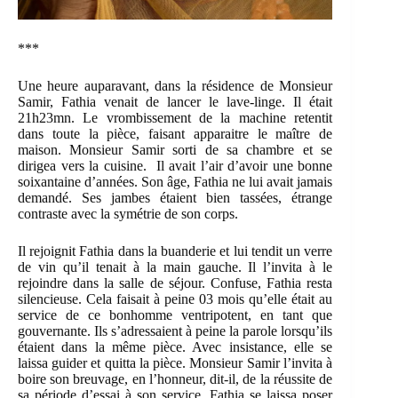
***
Une heure auparavant, dans la résidence de Monsieur
Samir, Fathia venait de lancer le lave-linge. Il était
21h23mn. Le vrombissement de la machine retentit
dans toute la pièce, faisant apparaitre le maître de
maison. Monsieur Samir sorti de sa chambre et se
dirigea vers la cuisine. Il avait l’air d’avoir une bonne
soixantaine d’années. Son âge, Fathia ne lui avait jamais
demandé. Ses jambes étaient bien tassées, étrange
contraste avec la symétrie de son corps.
Il rejoignit Fathia dans la buanderie et lui tendit un verre
de vin qu’il tenait à la main gauche. Il l’invita à le
rejoindre dans la salle de séjour. Confuse, Fathia resta
silencieuse. Cela faisait à peine 03 mois qu’elle était au
service de ce bonhomme ventripotent, en tant que
gouvernante. Ils s’adressaient à peine la parole lorsqu’ils
étaient dans la même pièce. Avec insistance, elle se
laissa guider et quitta la pièce. Monsieur Samir l’invita à
boire son breuvage, en l’honneur, dit-il, de la réussite de
sa période d’essai à son service. Fathia se laissa poser