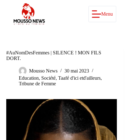
Passer
au
contenu
Menu
#AuNomDesFemmes | SILENCE ! MON FILS
DORT.
Mousso News
30 mai 2023
Education
,
Société
,
Taafé d'ici etd'ailleurs
,
Tribune de Femme