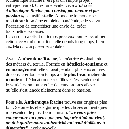
Authentique Racine n’est pas un simple projet
entrepreneurial. C’est une évidence.
« J’ai créé
Authentique Racine par constat, par amour et par
passion »,
se justifie-t-elle. Alors que le monde se
repliait sur lui-même en pleine pandémie, elle y a vu
l’occasion de concrétiser une envie de créer,
transmettre, valoriser.
La crise lui a offert un temps précieux pour « peaufiner
cette idée » qui dormait en elle depuis longtemps, bien
au-delà de son parcours scolaire.
Avant
Authentique Racine
, la créatrice évoluait loin
des métiers du textile. Formée en
hôtellerie-tourisme et
en management
, elle choisit pendant plusieurs années
de consacrer tout son temps à
« le plus beau métier du
monde »
: l’éducation de ses filles. C’est seulement
lorsqu’elles ont pu « voler de leurs propres ailes »
qu’elle s’est lancée pleinement dans sa passion.
Pour elle,
Authentique Racine
trouve ses origines plus
loin. Selon elle, elle signifie que les choses authentiques
représentent le plus, l’être humain.
“Je veux faire
comprendre aux gens que peu importe d’où on vient,
on doit garder notre authenticité qui tend d’ailleurs à
disparaître’’,
explique-t-elle.