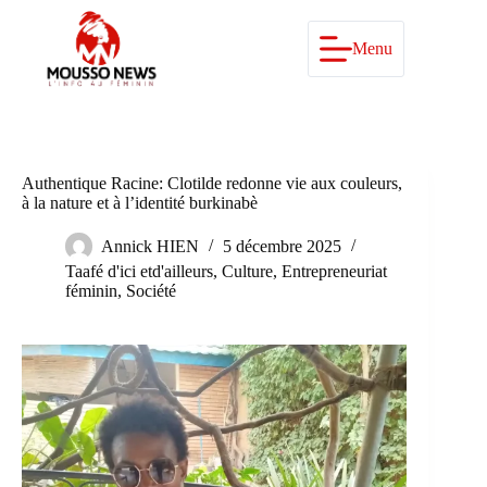
Passer
au
contenu
Menu
Authentique Racine: Clotilde redonne vie aux couleurs,
à la nature et à l’identité burkinabè
Annick HIEN
5 décembre 2025
Taafé d'ici etd'ailleurs
,
Culture
,
Entrepreneuriat
féminin
,
Société