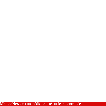
e
r
n
a
t
i
v
e
:
MoussoNews
est un média orienté sur le traitement de