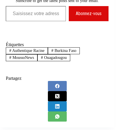
Subscribe to get the latest posts sent to your email.
Saisissez votre adresse e-mail…
Abonnez-vous
Étiquettes
#
Authentique Racine
#
Burkina Faso
#
MoussoNews
#
Ouagadougou
Partagez