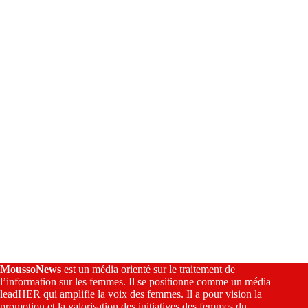
a
t
i
v
e
:
MoussoNews
est un média orienté sur le traitement de
l’information sur les femmes. Il se positionne comme un média
leadHER qui amplifie la voix des femmes. Il a pour vision la
promotion et la valorisation des initiatives des femmes du