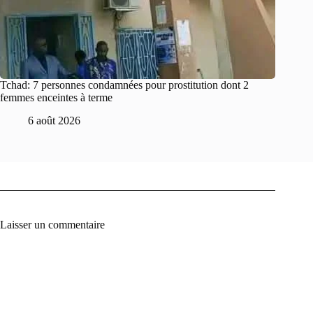
Tchad: 7 personnes condamnées pour prostitution dont 2
femmes enceintes à terme
6 août 2026
Laisser un commentaire
A
l
t
e
r
n