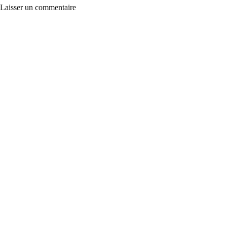
Laisser un commentaire
A
l
t
e
r
n
a
t
i
v
e
: