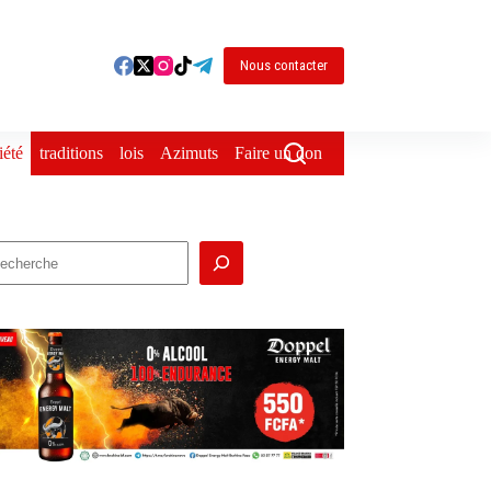
Nous contacter
iété
traditions
lois
Azimuts
Faire un don
echercher