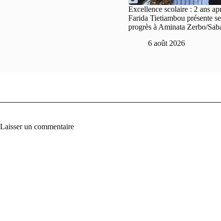
Excellence scolaire : 2 ans ap
Farida Tietiambou présente se
progrès à Aminata Zerbo/Sab
6 août 2026
Laisser un commentaire
A
l
t
e
r
n
a
t
i
v