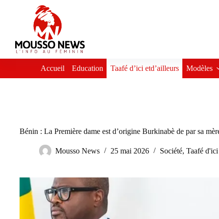
Passer
au
contenu
Accueil
Education
Taafé d’ici etd’ailleurs
Modèles
Bénin : La Première dame est d’origine Burkinabè de par sa mèr
Mousso News
25 mai 2026
Société
,
Taafé d'ici