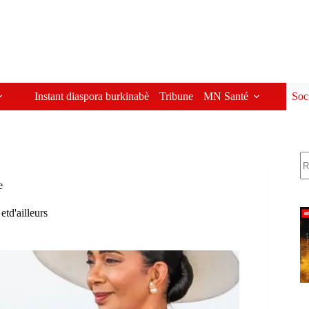
Instant diaspora burkinabè
Tribune
MN Santé
Soc
R
e
 etd'ailleurs