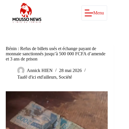
Passer
au
contenu
Menu
Bénin : Refus de billets usés et échange payant de
monnaie sanctionnés jusqu’à 500 000 FCFA d’amende
et 3 ans de prison
Annick HIEN
28 mai 2026
Taafé d'ici etd'ailleurs
,
Société