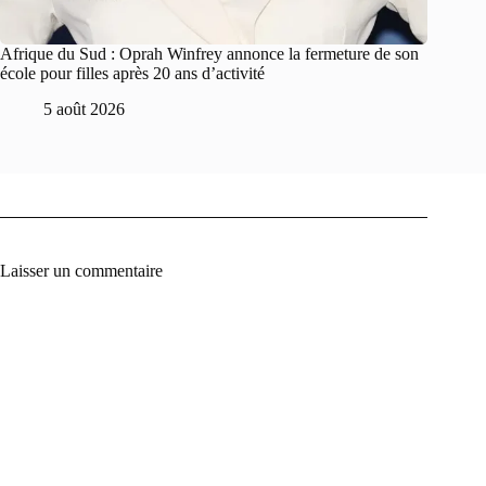
Afrique du Sud : Oprah Winfrey annonce la fermeture de son
école pour filles après 20 ans d’activité
5 août 2026
Laisser un commentaire
A
l
t
e
r
n
a
t
i
v