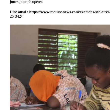
jours
pour récupérer.
Lire aussi :
https://www.moussonews.com/examens-scolaires-4
25-342/