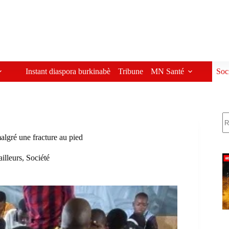
Instant diaspora burkinabè
Tribune
MN Santé
Soc
R
gré une fracture au pied
ailleurs
,
Société