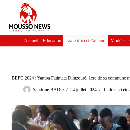
Passer
au
contenu
Accueil
Education
Taafé d’ici etd’ailleurs
Modèles
BEPC 2024 : Yamba Fatimata Dimzouré, 1ère de sa commune mal
Sandrine BADO
24 juillet 2024
Taafé d'ici etd'