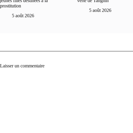
jeunes filles destinées à la
verte de Tanghin
prostitution
5 août 2026
5 août 2026
Laisser un commentaire
A
l
t
e
r
n
a
t
i
v
e
: