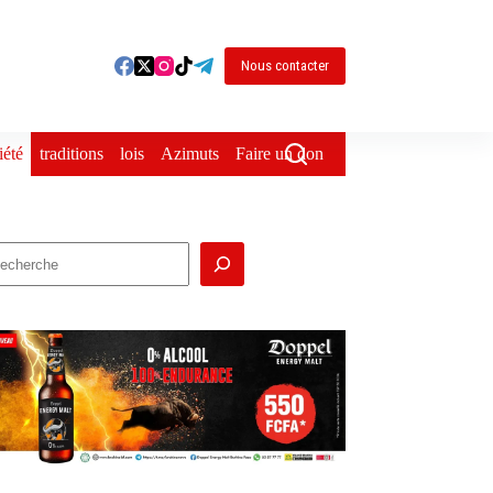
Nous contacter
iété
traditions
lois
Azimuts
Faire un don
echercher