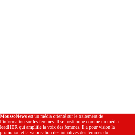
a
t
i
v
e
:
MoussoNews
est un média orienté sur le traitement de
l’information sur les femmes. Il se positionne comme un média
leadHER qui amplifie la voix des femmes. Il a pour vision la
promotion et la valorisation des initiatives des femmes du