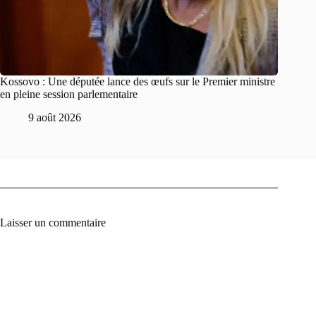
Kossovo : Une députée lance des œufs sur le Premier ministre
en pleine session parlementaire
9 août 2026
Laisser un commentaire
A
l
t
e
r
n