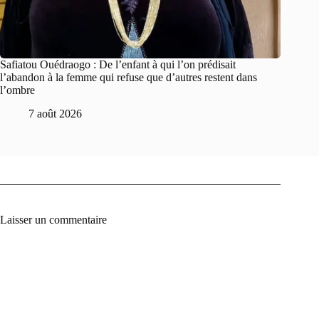
Safiatou Ouédraogo : De l’enfant à qui l’on prédisait
l’abandon à la femme qui refuse que d’autres restent dans
l’ombre
7 août 2026
Laisser un commentaire
A
l
t
e
r
n
a