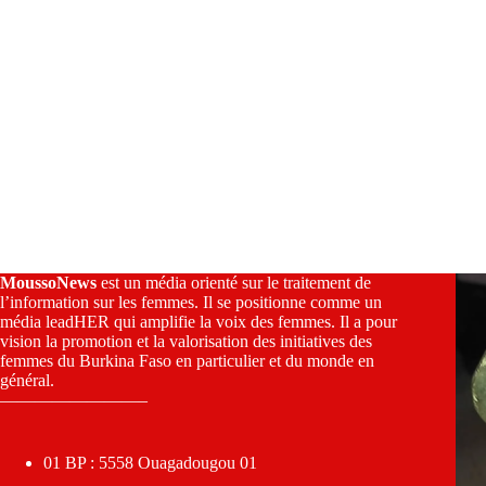
MoussoNews
est un média orienté sur le traitement de
l’information sur les femmes. Il se positionne comme un
média leadHER qui amplifie la voix des femmes. Il a pour
vision la promotion et la valorisation des initiatives des
femmes du Burkina Faso en particulier et du monde en
général.
————————–
01 BP : 5558 Ouagadougou 01