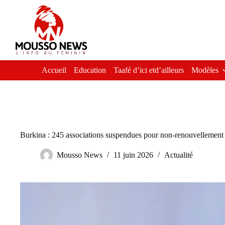
Passer
au
contenu
Accueil
Education
Taafé d’ici etd’ailleurs
Modèles
Burkina : 245 associations suspendues pour non-renouvellement 
Mousso News
11 juin 2026
Actualité