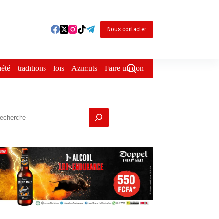
Nous contacter
iété
traditions
lois
Azimuts
Faire un don
echercher