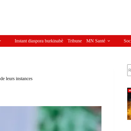
Instant diaspora burkinabè
Tribune
MN Santé
Soc
R
de leurs instances