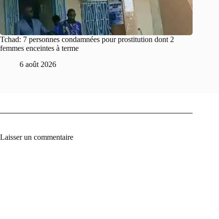
Tchad: 7 personnes condamnées pour prostitution dont 2
femmes enceintes à terme
6 août 2026
Laisser un commentaire
A
l
t
e
r
n
a
t