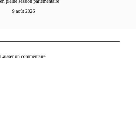
en pleine session parlementaire
9 août 2026
Laisser un commentaire
A
l
t
e
r
n
a
t
i
v
e
: