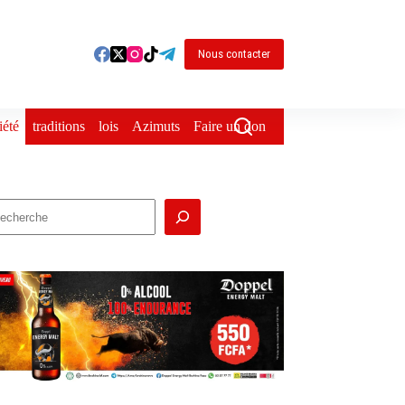
Nous contacter
iété
traditions
lois
Azimuts
Faire un don
echercher