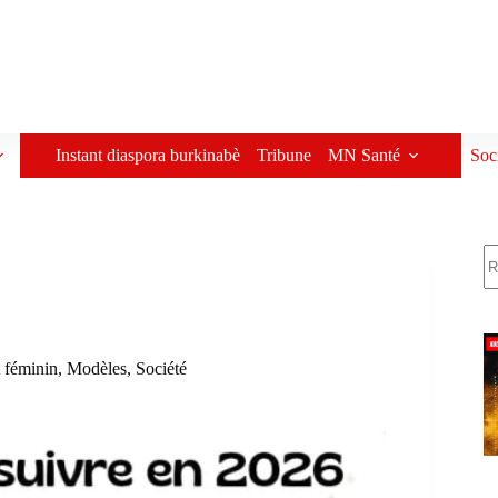
Instant diaspora burkinabè
Tribune
MN Santé
Soc
R
t féminin
,
Modèles
,
Société