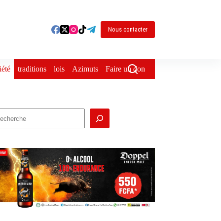
Nous contacter
iété
traditions
lois
Azimuts
Faire un don
echercher