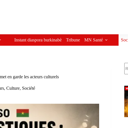
Instant diaspora burkinabè
Tribune
MN Santé
Soc
R
et en garde les acteurs culturels
urs
,
Culture
,
Société