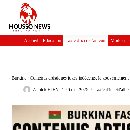
Passer
au
contenu
Accueil
Education
Taafé d’ici etd’ailleurs
Modèles
Burkina : Contenus artistiques jugés indécents, le gouvernement m
Annick HIEN
26 mai 2026
Taafé d'ici etd'aille