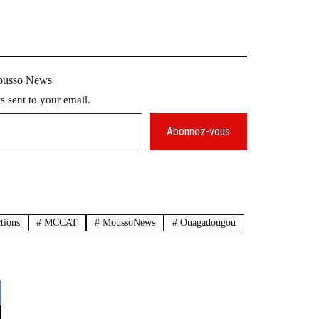
Mousso News
ts sent to your email.
Abonnez-vous
tions
#
MCCAT
#
MoussoNews
#
Ouagadougou