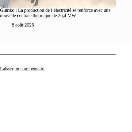
Guiriko : La production de l’électricité se renforce avec une
nouvelle centrale thermique de 26,4 MW
8 août 2026
Laisser un commentaire
A
l
t
e
r
n
a
t
i
v
e