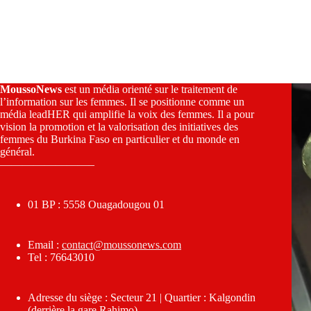
MoussoNews
est un média orienté sur le traitement de
l’information sur les femmes. Il se positionne comme un
média leadHER qui amplifie la voix des femmes. Il a pour
vision la promotion et la valorisation des initiatives des
femmes du Burkina Faso en particulier et du monde en
général.
————————–
01 BP : 5558 Ouagadougou 01
Email :
contact@moussonews.com
Tel : 76643010
Adresse du siège : Secteur 21 | Quartier : Kalgondin
(derrière la gare Rahimo)