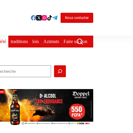
Nous contacter
iété
traditions
lois
Azimuts
Faire un don
echercher