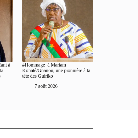
fant à
#Hommage_à Mariam
la
Konaté/Gnanou, une pionnière à la
s
tête des Guiriko
7 août 2026