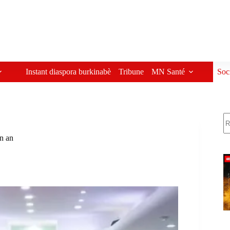
Instant diaspora burkinabè
Tribune
MN Santé
Soc
R
un an