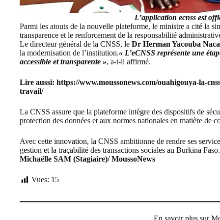
L’application ecnss est off
Parmi les atouts de la nouvelle plateforme, le ministre a cité la s
transparence et le renforcement de la responsabilité administrativ
Le directeur général de la CNSS, le
Dr Herman Yacouba Nac
la modernisation de l’institution.
« L’eCNSS représente une étape
accessible et transparente »
, a-t-il affirmé.
Lire aussi:
https://www.moussonews.com/ouahigouya-la-cnss-pr
travail/
La CNSS assure que la plateforme intègre des dispositifs de sécur
protection des données et aux normes nationales en matière de co
Avec cette innovation, la CNSS ambitionne de rendre ses services
gestion et la traçabilité des transactions sociales au Burkina Faso.
Michaëlle SAM (Stagiaire)/ MoussoNews
Vues:
15
En savoir plus sur 