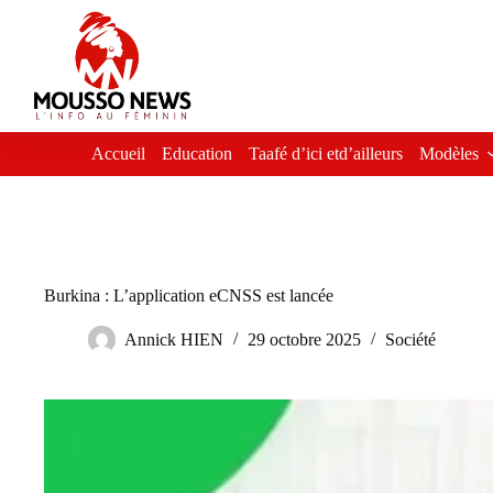
Passer
au
contenu
Accueil
Education
Taafé d’ici etd’ailleurs
Modèles
Burkina : L’application eCNSS est lancée
Annick HIEN
29 octobre 2025
Société