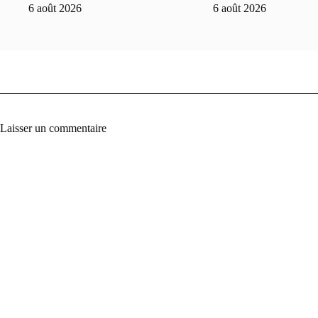
6 août 2026
6 août 2026
Laisser un commentaire
A
l
t
e
r
n
a
t
i
v
e
: