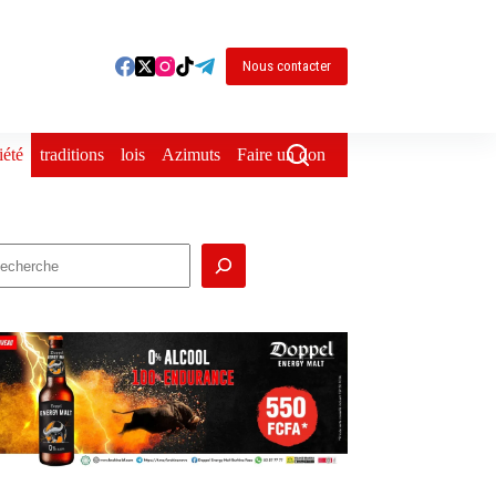
Nous contacter
iété
traditions
lois
Azimuts
Faire un don
echercher