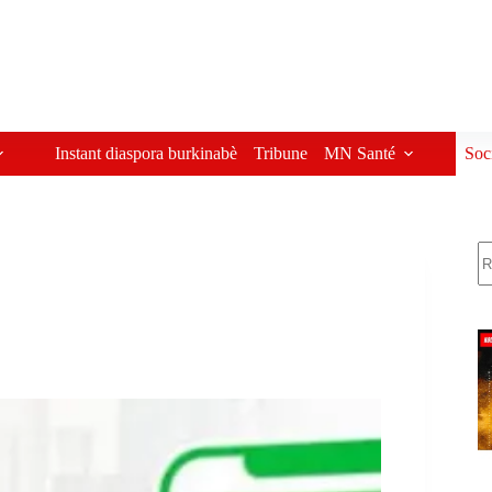
Instant diaspora burkinabè
Tribune
MN Santé
Soc
R